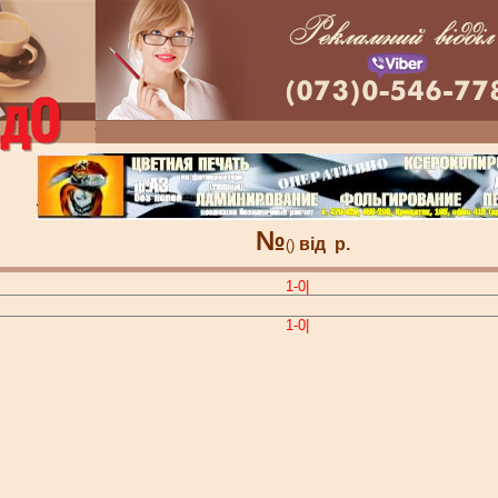
№
від
р.
()
1-0|
1-0|