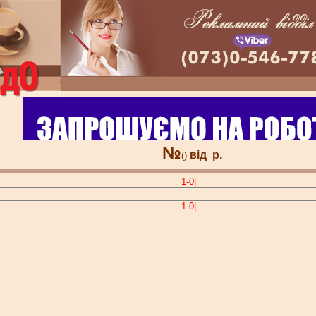
№
від
р.
()
1-0|
1-0|