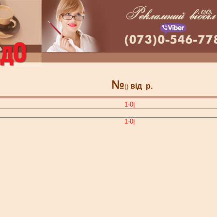
№
від
р.
()
1-0|
1-0|