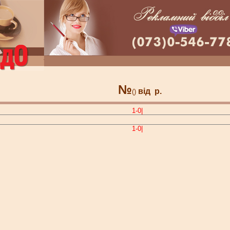
№
від
р.
()
1-0|
1-0|