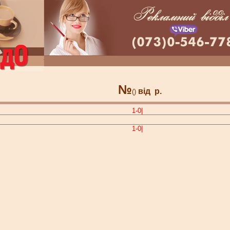
№
від
р.
()
1-0|
1-0|