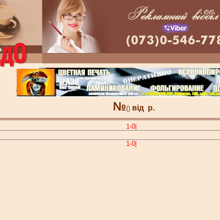
№
від
р.
()
1-0|
1-0|