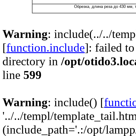
Обрезка, длина реза до 430 мм,
Warning
: include(../../tem
[
function.include
]: failed t
directory in
/opt/otido3.lo
line
599
Warning
: include() [
functi
'../../templ/template_tail.htm
(include_path='.:/opt/lampp/