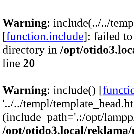
Warning
: include(../../te
[
function.include
]: failed t
directory in
/opt/otido3.lo
line
20
Warning
: include() [
functi
'../../templ/template_head.ht
(include_path='.:/opt/lampp/
/opt/otido3.local/reklama