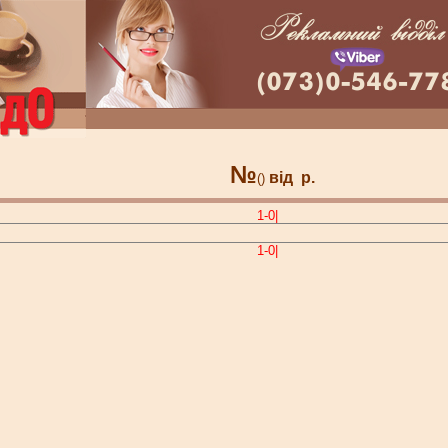
№
від
р.
()
1-0|
1-0|