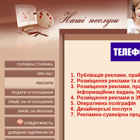
ГОЛОВНА СТОРІНКА
ПРО НАС
1.
Публікація реклами, прай
2.
Розміщення реклами та о
ПОСЛУГИ
3.
Розміщення реклами, пра
інформаційних видань У
ПОДАТИ ОГОЛОШЕННЯ
4.
Розміщення реклами в ЗМ
ПРАЙС НА ОГОЛОШЕННЯ
5.
Оперативна поліграфія
6.
Дизайнерські послуги
ПРАЙС НА РЕКЛАМУ
7.
Рекламно-сувенірна про
СПІВДРУЖНІСТЬ
ДОВІДНИК ПІДПРИЄМСТВ