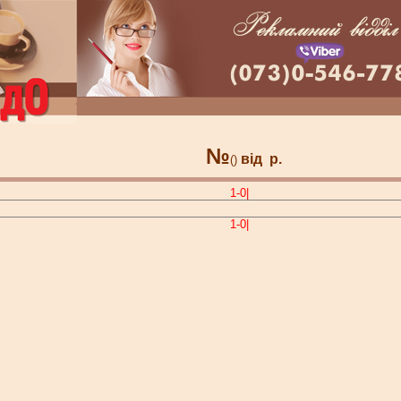
№
від
р.
()
1-0|
1-0|