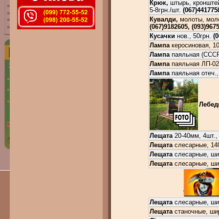
Крюк,
штырь, кронштей
5-8грн./шт.
(067)441775
Кувалди,
молоты, молот
(067)9182605, (093)967
Кусачки
нов., 50грн.
(
Лампа
керосиновая, 1
Лампа
паяльная (СССР
Лампа
паяльная ЛП-02,
Лампа
паяльная отеч.,
Лебед
Лещата
20-40мм, 4шт.,
Лещата
слесарные, 140м
Лещата
слесарные, шир.
Лещата
слесарные, шир
Лещата
слесарные, шир.
Лещата
станочные, шир.