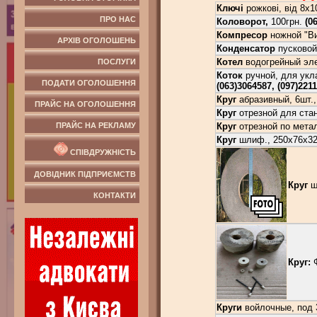
Ключі
рожкові, від 8х1
ПРО НАС
Коловорот,
100грн.
(0
Компресор
ножной "Ви
АРХІВ ОГОЛОШЕНЬ
Конденсатор
пусковой,
Котел
водогрейный эле
ПОСЛУГИ
Коток
ручной, для укла
ПОДАТИ ОГОЛОШЕННЯ
(063)3064587, (097)221
Круг
абразивный, 6шт.,
ПРАЙС НА ОГОЛОШЕННЯ
Круг
отрезной для ста
Круг
отрезной по метал
ПРАЙС НА РЕКЛАМУ
Круг
шлиф., 250х76х32 
СПІВДРУЖНІСТЬ
ДОВІДНИК ПІДПРИЄМСТВ
Круг
шл
КОНТАКТИ
Круг:
Ф
Круги
войлочные, под 3