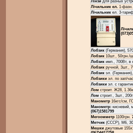
Лінзи
для разных устро
Лічильник ел.
1-фазн.
Лічильник
ел. 3-тариф
Лічил
(073)0
Лобзик
(Германия), 570
Лобзик
10шт., 50грн./ш
Лобзик
имп., 700Вт, в 
Лобзик
ручной, 3шт., 7
Лобзик
эл. (Германия)
Лобзики
эл. по зап/ча
Лобзики
эл. с гарантие
Лом
строит.
Ж
28, 1.36
Лом
строит., 3шт., 200
Манометр
16кгс/см, Г
Манометр:
кисневий, м
(067)1581799
Мегоомметр
1100грн.
Метчик
(СССР), М6, 3
Мешки
джутовые 155х10
(067)4417758