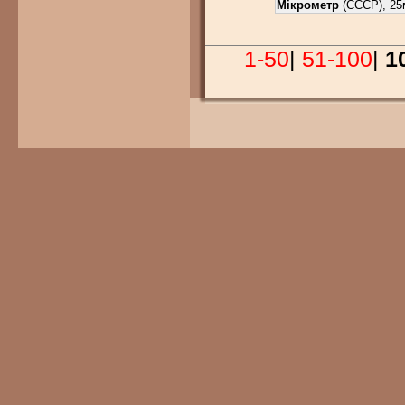
Мікрометр
(СССР), 25м
1-50
|
51-100
|
1