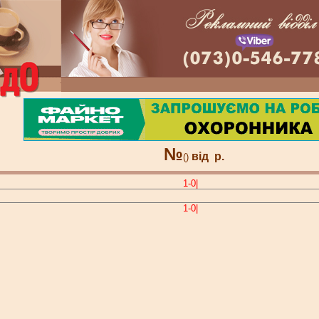
№
від
р.
()
1-0|
1-0|