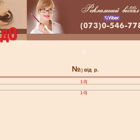
№
від
р.
()
1-0|
1-0|